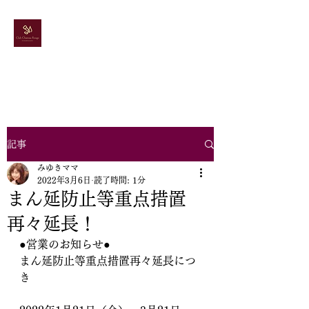
ドレス＆カラオケ
スナック
シャトールージュ
記事
みゆきママ
2022年3月6日
読了時間: 1分
まん延防止等重点措置​
再々延長！
●営業のお知らせ●
まん延防止等重点措置​再々延長につ
き