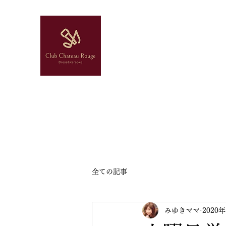
ドレス＆カラオケ
スナック
シャトールージュ
全ての記事
みゆきママ
2020