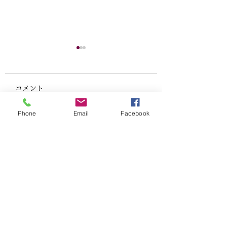
コメント
Phone
Email
Facebook
2026GW営業のお知ら
'25-26年末年始
コメントを追加…
せ
お知らせ
ドレス＆カラオケ
スナック