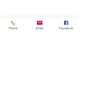
Phone
Email
Facebook
コメント
2026GW営業のお知ら
'25-26年末年始
コメントを追加…
せ
お知らせ
ドレス＆カラオケ