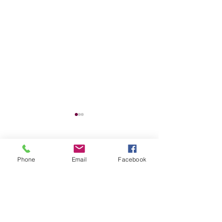
コメント
Phone
Email
Facebook
2026GW営業のお知ら
'25-26年末年始
コメントを追加…
せ
お知らせ